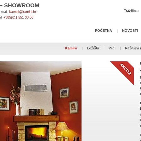
A – SHOWROOM
Tražilica:
-mail:
kamini@kamini.hr
el:
+385(0)1 551 33 60
POČETNA
NOVOSTI
Kamini
Ložišta
Peći
Ražnjevi i 