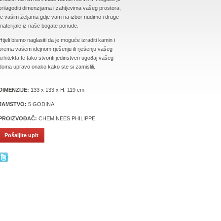
prilagoditi dimenzijama i zahtjevima vašeg prostora,
te vašim željama gdje vam na izbor nudimo i druge
materijale iz naše bogate ponude.
Htjeli bismo naglasiti da je moguće izraditi kamin i
prema vašem idejnom rješenju ili rješenju vašeg
arhitekta te tako stvoriti jedinstven ugođaj vašeg
doma upravo onako kako ste si zamislili.
DIMENZIJE:
133 x 133 x H. 119 cm
JAMSTVO:
5 GODINA
PROIZVOĐAČ:
CHEMINEES PHILIPPE
Pošaljite upit