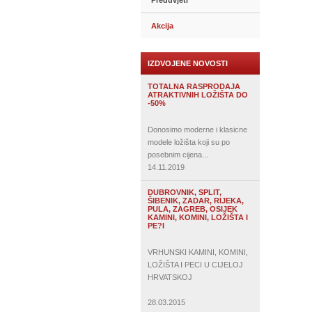
Preduvjeti
Akcija
IZDVOJENE NOVOSTI
TOTALNA RASPRODAJA
ATRAKTIVNIH LOŽIŠTA DO
-50%
Donosimo moderne i klasicne
modele ložišta koji su po
posebnim cijena...
14.11.2019
DUBROVNIK, SPLIT,
ŠIBENIK, ZADAR, RIJEKA,
PULA, ZAGREB, OSIJEK
KAMINI, KOMINI, LOŽIŠTA I
PE?I
VRHUNSKI KAMINI, KOMINI,
LOŽIŠTA I PECI U CIJELOJ
HRVATSKOJ
28.03.2015