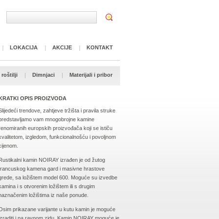
LOKACIJA
AKCIJE
KONTAKT
roštilji
Dimnjaci
Materijali i pribor
KRATKI OPIS PROIZVODA
Slijedeći trendove, zahtjeve tržišta i pravila struke
predstavljamo vam mnogobrojne kamine
renomiranih europskih proizvođača koji se ističu
kvalitetom, izgledom, funkcionalnošću i povoljnom
cijenom.
Rustikalni kamin NOIRAY izrađen je od žutog
francuskog kamena gard i masivne hrastove
grede, sa ložištem model 600. Moguće su izvedbe
kamina i s otvorenim ložištem ili s drugim
naznačenim ložištima iz naše ponude.
Osim prikazane varijante u kutu kamin je moguće
izraditi i na ravnom zidu. Kamin NOIRAY moguće je