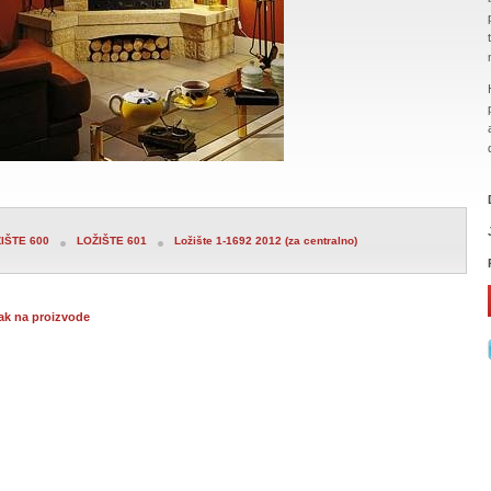
IŠTE 600
LOŽIŠTE 601
Ložište 1-1692 2012 (za centralno)
ak na proizvode