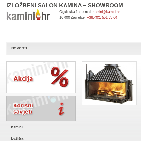
IZLOŽBENI SALON KAMINA – SHOWROOM
Ogulinska 1a,
e-mail:
kamini@kamini.hr
10 000 Zagreb
tel:
+385(0)1 551 33 60
NOVOSTI
Kamini
Ložišta