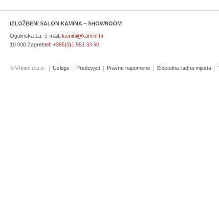
IZLOŽBENI SALON KAMINA – SHOWROOM
Ogulinska 1a,
e-mail:
kamini@kamini.hr
10 000 Zagreb
tel:
+385(0)1 551 33 60
© Vrbani d.o.o.
Usluge
Preduvjeti
Pravne napomene
Slobodna radna mjesta