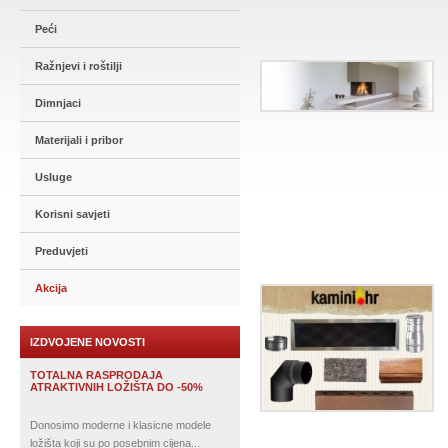
Peći
Ražnjevi i roštilji
Dimnjaci
Materijali i pribor
Usluge
Korisni savjeti
Preduvjeti
Akcija
IZDVOJENE NOVOSTI
TOTALNA RASPRODAJA
ATRAKTIVNIH LOŽIŠTA DO -50%
Donosimo moderne i klasicne modele
ložišta koji su po posebnim cijena...