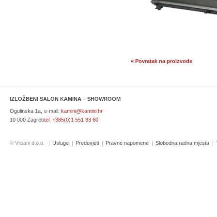
« Povratak na proizvode
IZLOŽBENI SALON KAMINA – SHOWROOM
Ogulinska 1a,
e-mail:
kamini@kamini.hr
10 000 Zagreb
tel:
+385(0)1 551 33 60
© Vrbani d.o.o.
Usluge
Preduvjeti
Pravne napomene
Slobodna radna mjesta