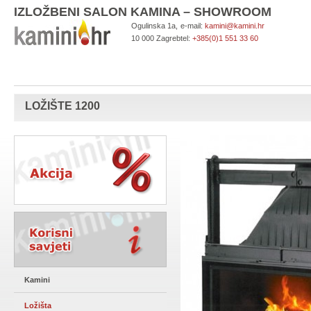
IZLOŽBENI SALON KAMINA – SHOWROOM
Ogulinska 1a,
e-mail:
kamini@kamini.hr
10 000 Zagreb
tel:
+385(0)1 551 33 60
LOŽIŠTE 1200
Kamini
Ložišta