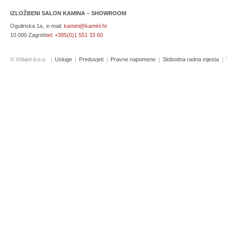
IZLOŽBENI SALON KAMINA – SHOWROOM
Ogulinska 1a,
e-mail:
kamini@kamini.hr
10 000 Zagreb
tel:
+385(0)1 551 33 60
© Vrbani d.o.o.
Usluge
Preduvjeti
Pravne napomene
Slobodna radna mjesta