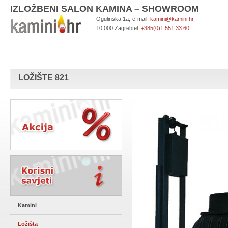
IZLOŽBENI SALON KAMINA – SHOWROOM
Ogulinska 1a,
e-mail:
kamini@kamini.hr
10 000 Zagreb
tel:
+385(0)1 551 33 60
LOŽIŠTE 821
Kamini
Ložišta