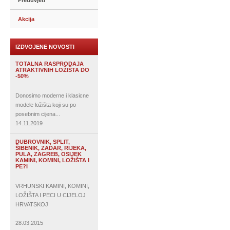
Preduvjeti
Akcija
IZDVOJENE NOVOSTI
TOTALNA RASPRODAJA
ATRAKTIVNIH LOŽIŠTA DO
-50%
Donosimo moderne i klasicne
modele ložišta koji su po
posebnim cijena...
14.11.2019
DUBROVNIK, SPLIT,
ŠIBENIK, ZADAR, RIJEKA,
PULA, ZAGREB, OSIJEK
KAMINI, KOMINI, LOŽIŠTA I
PE?I
VRHUNSKI KAMINI, KOMINI,
LOŽIŠTA I PECI U CIJELOJ
HRVATSKOJ
28.03.2015