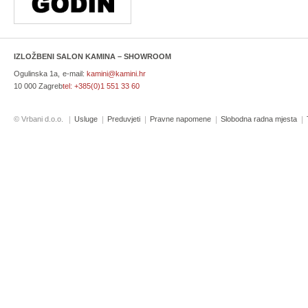
IZLOŽBENI SALON KAMINA – SHOWROOM
Ogulinska 1a,
e-mail:
kamini@kamini.hr
10 000 Zagreb
tel:
+385(0)1 551 33 60
© Vrbani d.o.o.
Usluge
Preduvjeti
Pravne napomene
Slobodna radna mjesta