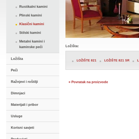
Rustikalni kamini
Plinski kamini
Klasični kamini
Stilski kamini
Metalni kamini i
Ložišta:
kaminske peći
Ložišta
LOŽIŠTE 821
LOŽIŠTE 821 SR
L
Peći
Ražnjevi i roštilji
« Povratak na proizvode
Dimnjaci
Materijali i pribor
Usluge
Korisni savjeti