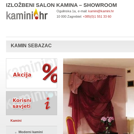
IZLOŽBENI SALON KAMINA – SHOWROOM
Ogulinska 1a,
e-mail:
kamini@kamini.hr
10 000 Zagreb
tel:
+385(0)1 551 33 60
KAMIN SEBAZAC
Kamini
Moderni kamini